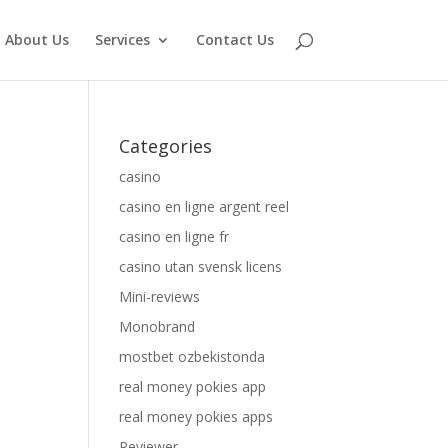
About Us
Services
Contact Us
Categories
casino
casino en ligne argent reel
casino en ligne fr
casino utan svensk licens
Mini-reviews
Monobrand
mostbet ozbekistonda
real money pokies app
real money pokies apps
Reviewer