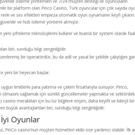
, güvenilir ödeme yöntemleri ve 7/24 müşteri desteği ile oyuncuların
lir bir platform olan Pinco Casino, Türk oyuncular için çok sayıda oy
, renk ve ses efektleri empieza otomatik oyun oynamanın keyfi çıkarın
güvenilir ve hızlı ödeme yöntemi atmıştır.
n yeni şifreleme teknolojilerini kullanır ve lisanslı bir system olarak faal
n biri, sunduğu bilgi zenginliğidir.
zenlenmiş bir operatördür, bu da adil ve yasal bir şekilde çalıştığını ga
e yeni bir heyecan başlar.
ygun limitlerle para yatırma ve çekim fırsatlarıyla sunuyor. Pinco,
ci olmasını sağlamak için sürekli güncellemeler yapmakta ve sektördek
casino meraklıları için bu tür bilgilere erişim, daha keyifli ve bilinçli bir
n büyük avantajlardan biri, sunduğu bilgi zenginliğidir.
̇yi Oyunlar
z, PinCo casino’nun müşteri hizmetleri ekibi size yardımcı olabilir. İlk 