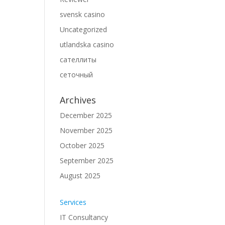
svensk casino
Uncategorized
utlandska casino
сателлиты
сеточный
Archives
December 2025
November 2025
October 2025
September 2025
August 2025
Services
IT Consultancy