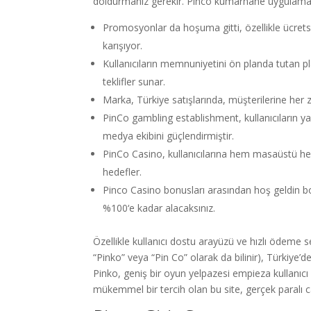
doldurmanız gerekir. Pinco kumarhane uygulaması,
Promosyonlar da hoşuma gitti, özellikle ücrets
karışıyor.
Kullanıcıların memnuniyetini ön planda tutan p
teklifler sunar.
Marka, Türkiye satışlarında, müşterilerine her
PinCo gambling establishment, kullanıcıların ya
medya ekibini güçlendirmiştir.
PinCo Casino, kullanıcılarına hem masaüstü hem
hedefler.
Pinco Casino bonusları arasından hoş geldin bo
%100‘e kadar alacaksınız.
Özellikle kullanıcı dostu arayüzü ve hızlı ödeme 
“Pinko” veya “Pin Co” olarak da bilinir), Türkiye’de
Pinko, geniş bir oyun yelpazesi empieza kullanıcı 
mükemmel bir tercih olan bu site, gerçek paralı 