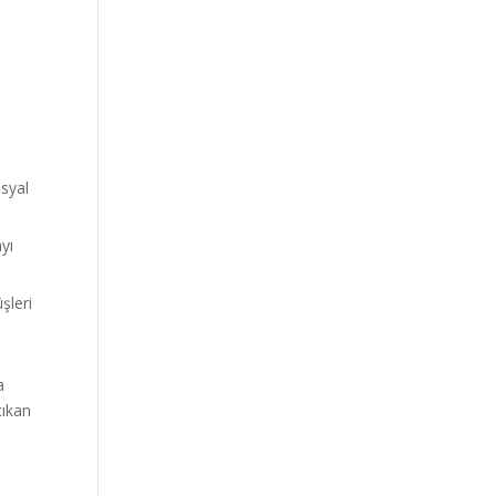
osyal
yı
şleri
a
çıkan