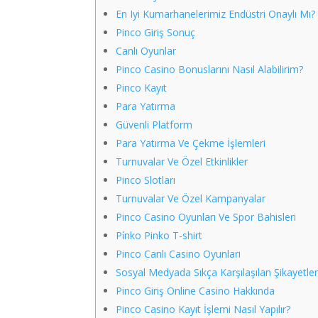
En Iyi Kumarhanelerimiz Endüstri Onaylı Mı?
Pinco Giriş Sonuç
Canlı Oyunlar
Pinco Casino Bonuslarını Nasıl Alabilirim?
Pinco Kayıt
Para Yatırma
Güvenli Platform
Para Yatırma Ve Çekme İşlemleri
Turnuvalar Ve Özel Etkinlikler
Pinco Slotları
Turnuvalar Ve Özel Kampanyalar
Pinco Casino Oyunları Ve Spor Bahisleri
Pi̇nko Pinko T-shirt
Pinco Canlı Casino Oyunları
Sosyal Medyada Sıkça Karşılaşılan Şikayetle
Pinco Giriş Online Casino Hakkında
Pinсo Casino Kayıt İşlemi Nasıl Yapılır?