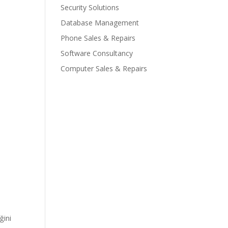
Security Solutions
Database Management
Phone Sales & Repairs
Software Consultancy
Computer Sales & Repairs
ğini