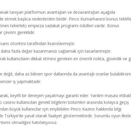
lanak tanıyan platformun avantajları ve dezavantajları aşağıda
lde etmek başlıca nedenlerden biridir. Pinco Kumarhanesi bonus teklifle
dönen tekerlek) empieza sadakat programı ödülleri vardır. Bonus
r çevrim gereklidir.
isans otoritesi tarafından lisanslanmıştır.
daha fazla değer kazanmanızı sağlamak için tasarlanmıştır.
olarak kullanıcıların dikkat etmesi gereken en önemli nokta, güvenlik ve giz
değil, daha az bilinen spor dallarında da avantajlı oranlar bulabilirsini
 benzer iş yapmaktadır.
yarak, keyifli bir deneyim yaşatmayı garanti eder. Yardım masası irtibatl
casino kullanıcıları gerekli bilgilerin bölümleri arasında kolayca geçiş
dan büyük kullanıcılar için erişilebilen Pinco Kazino hakkında bilgi
le Türkiye’de yasal olarak faaliyet göstermektedir. Sorumlu oyun ilkele
temi olmadığını hatırlatıyoruz.